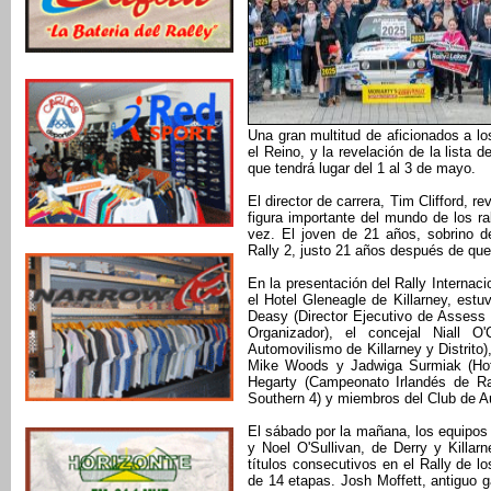
Una gran multitud de aficionados a lo
el Reino, y la revelación de la lista 
que tendrá lugar del 1 al 3 de mayo.
El director de carrera, Tim Clifford, r
figura importante del mundo de los r
vez. El joven de 21 años, sobrino d
Rally 2, justo 21 años después de que s
En la presentación del Rally Internac
el Hotel Gleneagle de Killarney, estu
Deasy (Director Ejecutivo de Assess 
Organizador), el concejal Niall 
Automovilismo de Killarney y Distrito)
Mike Woods y Jadwiga Surmiak (Hotel
Hegarty (Campeonato Irlandés de Ra
Southern 4) y miembros del Club de A
El sábado por la mañana, los equipos 
y Noel O'Sullivan, de Derry y Killar
títulos consecutivos en el Rally de 
de 14 etapas. Josh Moffett, antiguo 