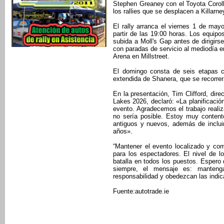
Stephen Greaney con el Toyota Coroll
los rallies que se desplacen a Killarn
El rally arranca el viernes 1 de may
partir de las 19:00 horas. Los equi
subida a Moll's Gap antes de dirigirs
con paradas de servicio al mediodía e
Arena en Millstreet.
El domingo consta de seis etapas c
extendida de Shanera, que se recorrer
En la presentación, Tim Clifford, direc
Lakes 2026, declaró: «La planificació
evento. Agradecemos el trabajo realiz
no sería posible. Estoy muy content
antiguos y nuevos, además de inclu
años».
“Mantener el evento localizado y co
para los espectadores. El nivel de l
batalla en todos los puestos. Espero
siempre, el mensaje es: mantenga
responsabilidad y obedezcan las indic
Fuente:autotrade.ie