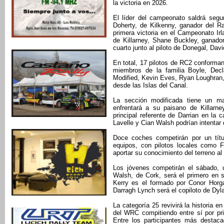
la victoria en 2026.
El líder del campeonato saldrá segu
Doherty, de Kilkenny, ganador del R
primera victoria en el Campeonato Irla
de Killarney, Shane Buckley, ganador 
cuarto junto al piloto de Donegal, Davi
En total, 17 pilotos de RC2 conforman l
miembros de la familia Boyle, Dec
Modified, Kevin Eves, Ryan Loughran, 
desde las Islas del Canal.
La sección modificada tiene un m
enfrentará a su paisano de Killarn
principal referente de Darrian en la 
Lavelle y Cian Walsh podrían intentar 
Doce coches competirán por un títul
equipos, con pilotos locales como
aportar su conocimiento del terreno al
Los jóvenes competirán el sábado, un
Walsh, de Cork, será el primero en s
Kerry es el formado por Conor Horg
Darragh Lynch será el copiloto de Dy
La categoría 25 revivirá la historia 
del WRC compitiendo entre sí por pri
Entre los participantes más desta