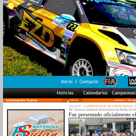
Información Tuerca
Volver
viernes 7 de a
28/4/2026 -
CAMPEONATOS DE OTROS PAISES:
45° Assess Ireland International Rally of 
Fue presentado oficialmente el