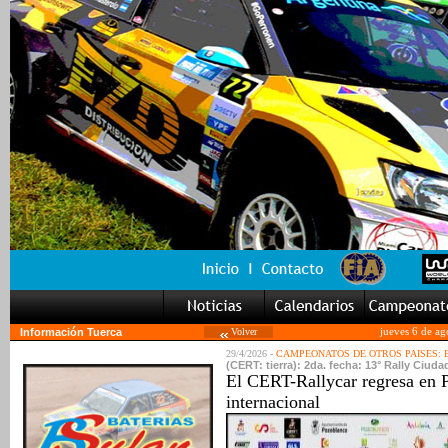
Información Tuerca
Volver
jueves 6 de ag
29/4/2026 -
CAMPEONATOS DE OTROS PAISES:
(CERT: tierra): 2da. fecha: 13° Rally Ciu
El CERT-Rallycar regresa en P
internacional