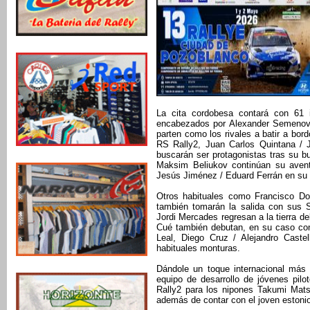
La cita cordobesa contará con 61 i
encabezados por Alexander Semenov /
parten como los rivales a batir a bo
RS Rally2, Juan Carlos Quintana /
buscarán ser protagonistas tras su b
Maksim Beliukov continúan su avent
Jesús Jiménez / Eduard Ferrán en su 
Otros habituales como Francisco D
también tomarán la salida con sus 
Jordi Mercades regresan a la tierra d
Cué también debutan, en su caso con
Leal, Diego Cruz / Alejandro Cast
habituales monturas.
Dándole un toque internacional más 
equipo de desarrollo de jóvenes pi
Rally2 para los nipones Takumi Mats
además de contar con el joven estonio