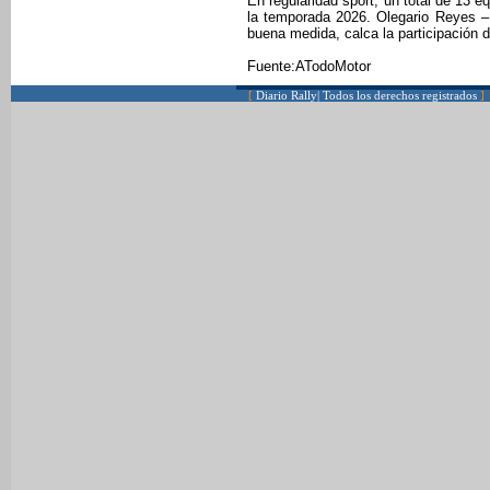
En regularidad sport, un total de 13 
la temporada 2026. Olegario Reyes –
buena medida, calca la participación de
Fuente:ATodoMotor
[
Diario Rally| Todos los derechos registrados
]