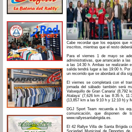
Cabe recordar que los equipos que n
inscritos, mientras que el resto deber
Para el viernes 1 de mayo se adel
administrativas, que arrancarán a las 
a las 14:30 h. Ambas se realizarán 
salida tendrá lugar a las 19:00 h. Po
un recorrido que se abordará al día s
El viernes se completará con el tra
jornada del sábado también será má
Valsequillo de Gran Canaria’ (8,792 k
Atalaya’ (7,626 km a las 8:35 h, 11:
(13,857 km a las 9:10 h y 12:10 h) y 
DGJ Sport Team recuerda a los equi
comunicación, que disponen de t
www.rallyesantabrigida.es.
El 42 Rallye Villa de Santa Brígida 
Sociedad Municipal de Deportes de 