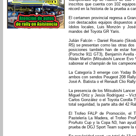
inscritos que cuenta con 102 equipo
récord en la historia de la prueba a 
El certamen provincial regresa a Gran
con destacados equipos dispuestos a p
ídolos locales, Luis Monzón y José 
mandos del Toyota GR Yaris.
Julián Falcón – Daniel Rosario (Sko
R5) se presentan como las otras dos 
posiciones también han de estar f
(Porsche 911 GT3), Benjamín Avella
Abián Martín (Mitsubishi Lancer Evo V
saborear el champán de los campeones
La Categoría 3 emerge con Yoday Be
ambos con sendos Peugeot 208 Rally4
José A. Batista o el Renault Clio Rall
La presencia de los Mitsubishi Lance
Miguel Ortiz y Jesús Rodríguez – Víc
Carlos González o el Toyota Corolla
total seguridad, la parte alta del 42 Ra
El Trofeo FALP de Promoción, el T
Pastelería La Madera, el Trofeo Pro
ProAuto Cup y la Copa N3, han ayudad
prueba de DGJ Sport Team supere la re