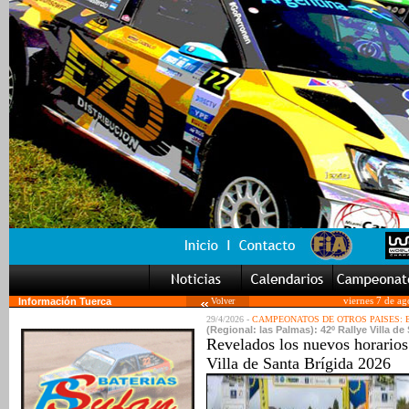
Información Tuerca
Volver
viernes 7 de a
29/4/2026 -
CAMPEONATOS DE OTROS PAISES:
(Regional: las Palmas): 42º Rallye Villa d
Revelados los nuevos horarios 
Villa de Santa Brígida 2026