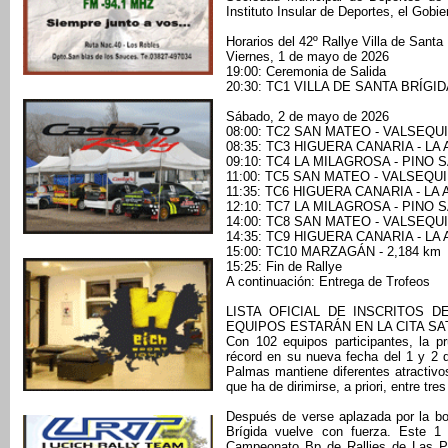
Instituto Insular de Deportes, el Gobi
Horarios del 42º Rallye Villa de Santa
Viernes, 1 de mayo de 2026
19:00: Ceremonia de Salida
20:30: TC1 VILLA DE SANTA BRÍGID
Sábado, 2 de mayo de 2026
08:00: TC2 SAN MATEO - VALSEQUI
08:35: TC3 HIGUERA CANARIA - LA 
09:10: TC4 LA MILAGROSA - PINO S
11:00: TC5 SAN MATEO - VALSEQUI
11:35: TC6 HIGUERA CANARIA - LA 
12:10: TC7 LA MILAGROSA - PINO S
14:00: TC8 SAN MATEO - VALSEQUI
14:35: TC9 HIGUERA CANARIA - LA 
15:00: TC10 MARZAGÁN - 2,184 km
15:25: Fin de Rallye
A continuación: Entrega de Trofeos
LISTA OFICIAL DE INSCRITOS DE
EQUIPOS ESTARÁN EN LA CITA S
Con 102 equipos participantes, la 
récord en su nueva fecha del 1 y 2 
Palmas mantiene diferentes atractivos
que ha de dirimirse, a priori, entre t
Después de verse aplazada por la bor
Brígida vuelve con fuerza. Este 
Campeonato Bp de Rallies de Las Pa