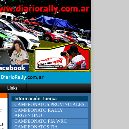
Información Tuerca
CAMPEONATOS PROVINCIALES
e
CAMPEONATO RALLY
ARGENTINO
CAMPEONATO FIA WRC
ACP
CAMPEONATOS FIA
les