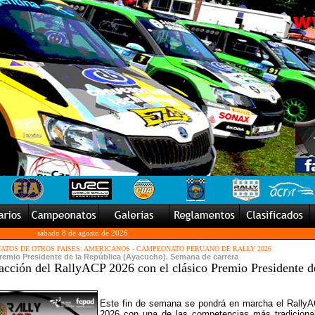
sábado 8 de agosto de 2026
TOS DE OTROS PAISES: AMERICANOS
-
CAMPEONATO PERUANO DE RALLY 2026
Premio Presidente de la República (Ayacucho). Semana de carrera
acción del RallyACP 2026 con el clásico Premio Presidente d
Este fin de semana se pondrá en marcha el Rally
2026 con una de las competencias más tradiciona