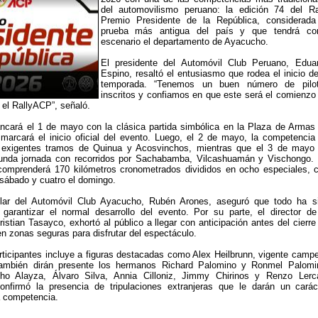
del automovilismo peruano: la edición 74 del Ra
Premio Presidente de la República, considerada
prueba más antigua del país y que tendrá c
escenario el departamento de Ayacucho.
El presidente del Automóvil Club Peruano, Edua
Espino, resaltó el entusiasmo que rodea el inicio de
temporada. “Tenemos un buen número de pilo
inscritos y confiamos en que este será el comienzo
 el RallyACP”, señaló.
ancará el 1 de mayo con la clásica partida simbólica en la Plaza de Armas
arcará el inicio oficial del evento. Luego, el 2 de mayo, la competencia
s exigentes tramos de Quinua y Acosvinchos, mientras que el 3 de mayo
gunda jornada con recorridos por Sachabamba, Vilcashuamán y Vischongo.
a comprenderá 170 kilómetros cronometrados divididos en ocho especiales, 
 sábado y cuatro el domingo.
tular del Automóvil Club Ayacucho, Rubén Arones, aseguró que todo ha s
 garantizar el normal desarrollo del evento. Por su parte, el director de
istian Tasayco, exhortó al público a llegar con anticipación antes del cierre
en zonas seguras para disfrutar del espectáculo.
ticipantes incluye a figuras destacadas como Alex Heilbrunn, vigente camp
También dirán presente los hermanos Richard Palomino y Ronmel Palomi
o Alayza, Álvaro Silva, Annia Cilloniz, Jimmy Chirinos y Renzo Lerca
nfirmó la presencia de tripulaciones extranjeras que le darán un carác
la competencia.