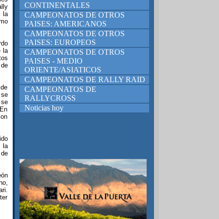
CONTINENTALES
lly
 la
CAMPEONATOS DE OTROS
omo
PAISES: AMERICANOS
CAMPEONATOS DE OTROS
PAISES: EUROPEOS
rdo
 la
CAMPEONATOS DE OTROS
tos
PAISES - MEDIO
 de
ORIENTE/ASIATICOS
CAMPEONATOS DE RALLY RAID
 de
CAMPEONATOS DE
 se
RALLYCROSS
 se
Noticias hoy
 En
con
ido
 la
 de
eón
no,
ri.
ter