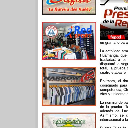
un gran año para
La actividad arr
Huamanga, que m
trasladará a lo
disputará la se
total, la prueb
cuatro etapas el
En tanto, el ti
coordinado para
competencia, Chr
vías y ubicarse 
La nómina de par
de la prueba. 
además de Luch
Asimismo, se co
internacional a 