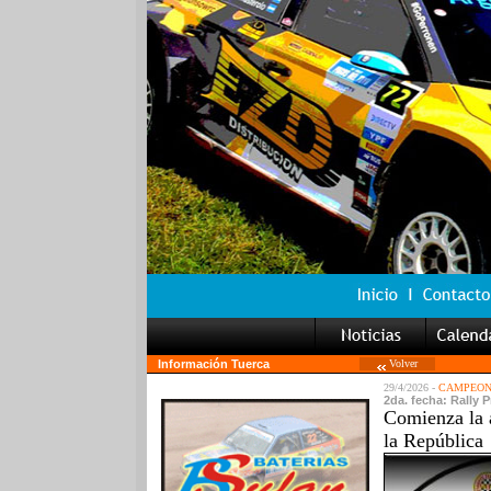
Información Tuerca
Volver
29/4/2026 -
CAMPEONA
2da. fecha: Rally 
Comienza la 
la República