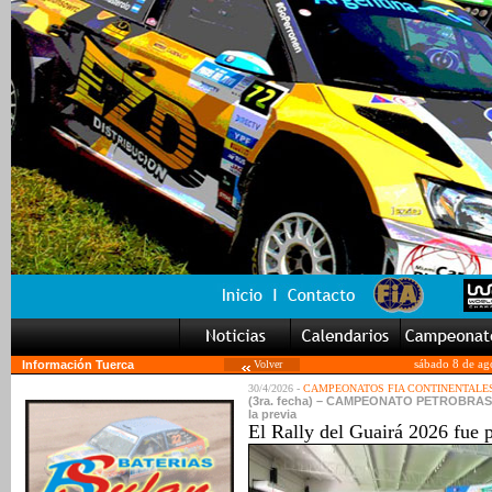
Información Tuerca
Volver
sábado 8 de ag
30/4/2026 -
CAMPEONATOS FIA CONTINENTALE
(3ra. fecha) – CAMPEONATO PETROBRAS PA
la previa
El Rally del Guairá 2026 fue 