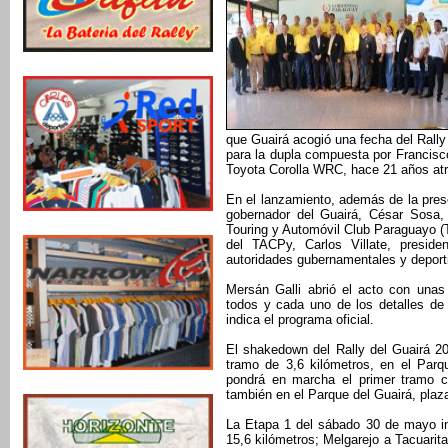
que Guairá acogió una fecha del Rally
para la dupla compuesta por Francisco
Toyota Corolla WRC, hace 21 años atr
En el lanzamiento, además de la prese
gobernador del Guairá, César Sosa, 
Touring y Automóvil Club Paraguayo (
del TACPy, Carlos Villate, presid
autoridades gubernamentales y depor
Mersán Galli abrió el acto con unas
todos y cada uno de los detalles de 
indica el programa oficial.
El shakedown del Rally del Guairá 2
tramo de 3,6 kilómetros, en el Parq
pondrá en marcha el primer tramo c
también en el Parque del Guairá, plaz
La Etapa 1 del sábado 30 de mayo in
15,6 kilómetros; Melgarejo a Tacuarit