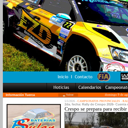
Información Tuerca
Volver
domingo 9 de ag
5/5/2026 -
CAMPEONATOS PROVINCIALES
-
RAL
2da. fecha: Rally de Crespo 2026- Cuenta 
Crespo se prepara para recibir