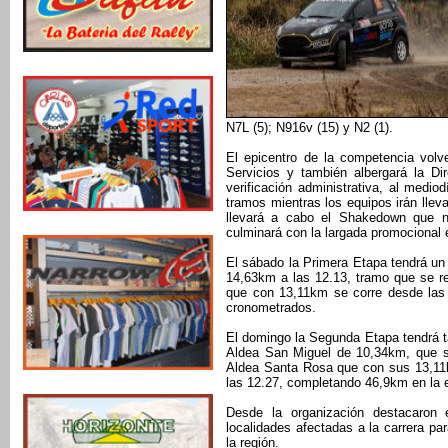
N7L (5); N916v (15) y N2 (1).
El epicentro de la competencia volv
Servicios y también albergará la Di
verificación administrativa, al medio
tramos mientras los equipos irán lleva
llevará a cabo el Shakedown que n
culminará con la largada promocional 
El sábado la Primera Etapa tendrá un
14,63km a las 12.13, tramo que se re
que con 13,11km se corre desde las 
cronometrados.
El domingo la Segunda Etapa tendrá t
Aldea San Miguel de 10,34km, que se
Aldea Santa Rosa que con sus 13,11
las 12.27, completando 46,9km en la 
Desde la organización destacaron 
localidades afectadas a la carrera p
la región.