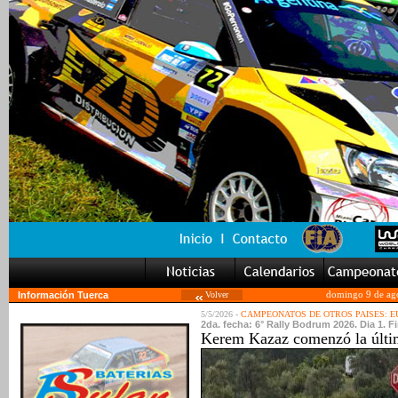
Información Tuerca
Volver
domingo 9 de ag
5/5/2026 -
CAMPEONATOS DE OTROS PAISES: 
2da. fecha: 6° Rally Bodrum 2026. Dia 1. Fi
Kerem Kazaz comenzó la últim