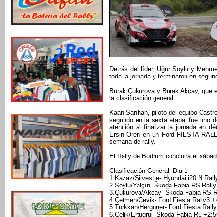
Detrás del líder, Uğur Soylu y Mehmet
toda la jornada y terminaron en segund
Burak Çukurova y Burak Akçay, que es
la clasificación general.
Kaan Sarıhan, piloto del equipo Castr
segundo en la sexta etapa, fue uno 
atención al finalizar la jornada en
Ersin Ören en un Ford FIESTA RALLY3
semana de rally.
El Rally de Bodrum concluirá el sábad
Clasificación General. Dia 1
1.Kazaz/Silvestre- Hyundai i20 N Rall
2.Soylu/Yalçın- Škoda Fabia RS Rally
3.Çukurova/Akcay- Škoda Fabia RS R
4.Çetmen/Çevik- Ford Fiesta Rally3 +
5.Türkkan/Herguner- Ford Fiesta Rally
6.Çelik/Ertugrul- Škoda Fabia R5 +2:5