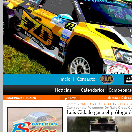
Información Tuerca
Volver
domingo 9 de ag
5/5/2026 -
CAMPEONATOS DE RALLY RAID
-
CRO
Campeonato Portugues De Rally Cross Cou
Luís Cidade gana el prólogo d