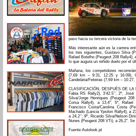
paso hacia su tercera victoria de la t
Más interesante aún es la carrera ent
los tres siguientes, Gustavo Silva 
Rafael Botelho (Peugeot 208 Rally4)
lo que augura un reñido duelo por el úl
Mañana, los competidores recorrerán
(7,69 km – 9:31, 12:25 y 16:09), 
Candelária/Feteiras (7,69 km – 10:27,
CLASIFICACIÓN, DESPUÉS DE LA ES 
Fabia RS Rally2), 3’42.5’’; 2º, José
Silva/Jorge Henriques (Peugeot 208
Corsa Rally4), a 13,4''; 5º, Rafael
Francisco Costa/Carolina Costa (P
Machado (Lancia Ypsilon Rally4), a 23
a 24,2’’; 9º, Ricardo Silva/Nelson Di
Nunes (Peugeot 208 VTi), a 26,2''. Se
Fuente:Autolook.pt