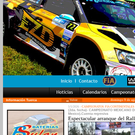
Información Tuerca
Volver
domingo 9 de ag
5/5/2026 -
CAMPEONATOS FIA CONTINENTALES
(2da. fecha)- CAMPEONATO MEXICANO DE R
Mexico).Cuenta regresiva
Espectacular arranque del Ra