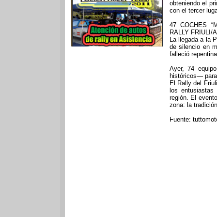
obteniendo el pr
con el tercer lug
47 COCHES “
RALLY FRIULI/A
La llegada a la
de silencio en 
falleció repenti
Ayer, 74 equip
históricos— par
El Rally del Friu
los entusiastas
región. El event
zona: la tradició
Fuente: tuttomoto