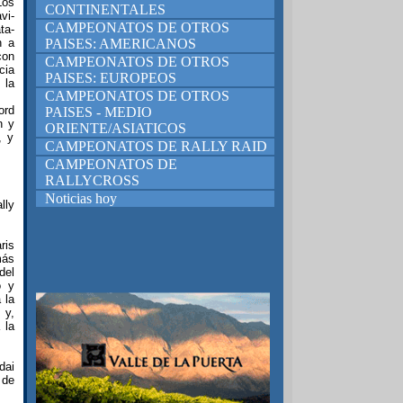
Los
CONTINENTALES
vi-
CAMPEONATOS DE OTROS
ta-
n a
PAISES: AMERICANOS
con
CAMPEONATOS DE OTROS
cia
PAISES: EUROPEOS
 la
CAMPEONATOS DE OTROS
ord
PAISES - MEDIO
n y
ORIENTE/ASIATICOS
, y
CAMPEONATOS DE RALLY RAID
CAMPEONATOS DE
RALLYCROSS
Noticias hoy
lly
ris
más
del
ó y
 la
 y,
 la
dai
 de