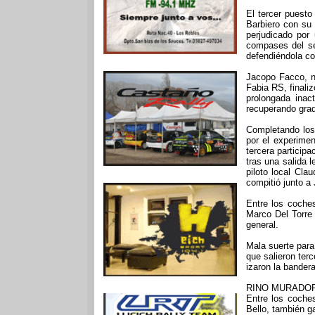
El tercer puesto
Barbiero con su 
perjudicado por
compases del se
defendiéndola co
Jacopo Facco, n
Fabia RS, finali
prolongada inac
recuperando grad
Completando los
por el experime
tercera participa
tras una salida 
piloto local Cla
compitió junto a 
Entre los coche
Marco Del Torre 
general.
Mala suerte par
que salieron terc
izaron la bander
RINO MURADOR
Entre los coche
Bello, también g