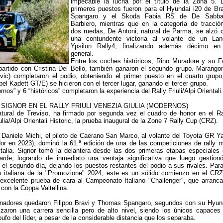
impecable la lucha por el título de la Zona 5. 
primeros puestos fueron para el Hyundai i20 de Bra
Spangaro y el Skoda Fabia RS de De Sabba
Barbiero, mientras que en la categoría de tracció
dos ruedas, De Antoni, natural de Parma, se alzó 
una contundente victoria al volante de un Lan
Ypsilon Rally4, finalizando además décimo en
general.
Entre los coches históricos, Rino Muradore y su F
artido con Cristina Del Bello, también ganaron el segundo grupo. Marango
vic) completaron el podio, obteniendo el primer puesto en el cuarto grupo
pel Kadett GT/E) se hicieron con el tercer lugar, ganando el tercer grupo.
os” y 6 “históricos” completaron la experiencia del Rally Friuli/Alpi Orientali.
SIGNOR EN EL RALLY FRIULI VENEZIA GIULIA (MODERNOS)
atural de Treviso, ha firmado por segunda vez el cuadro de honor en el Ra
ulia/Alpi Orientali Historic, la prueba inaugural de la Zone 7 Rally Cup (CRZ).
 Daniele Michi, el piloto de Caerano San Marco, al volante del Toyota GR Ya
or en 2023), dominó la 61.ª edición de una de las competiciones de rally 
Italia. Signor tomó la delantera desde las dos primeras etapas especiales 
tarde, logrando de inmediato una ventaja significativa que luego gestion
el segundo día, dejando los puestos restantes del podio a sus rivales. Para
 italiana de la "Promozione" 2024, este es un sólido comienzo en el CRZ
excelente prueba de cara al Campeonato Italiano "Challenger", que arranca
on la Coppa Valtellina.
anadores quedaron Filippo Bravi y Thomas Spangaro, segundos con su Hyun
izaron una carrera sencilla pero de alto nivel, siendo los únicos capaces
fo del líder, a pesar de la considerable distancia que los separaba.