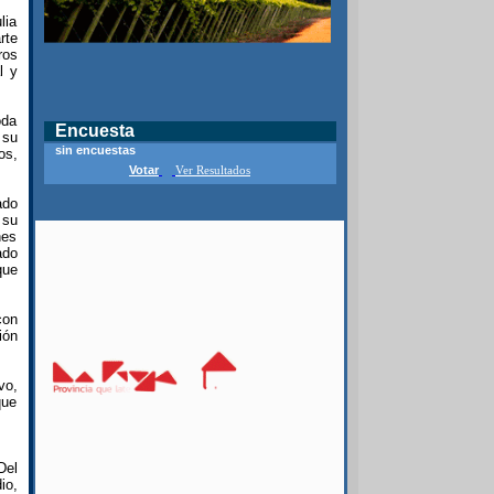
lia
rte
ros
l y
oda
Encuesta
 su
sin encuestas
os,
Votar
Ver Resultados
ado
 su
nes
ado
que
con
ión
vo,
que
Del
io,