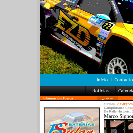
Información Tuerca
Volver
5/5/2026 -
CAMPEONA
Campionatto Copa d
De Rally Historic: 
Marco Signor