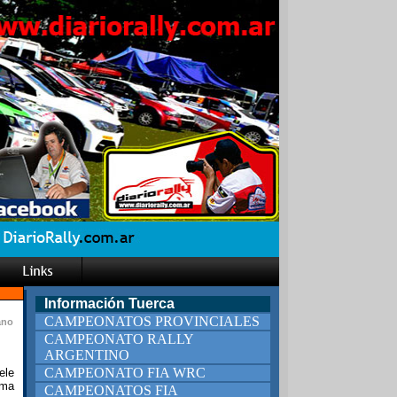
Información Tuerca
CAMPEONATOS PROVINCIALES
ano
CAMPEONATO RALLY
ARGENTINO
CAMPEONATO FIA WRC
ele
rma
CAMPEONATOS FIA