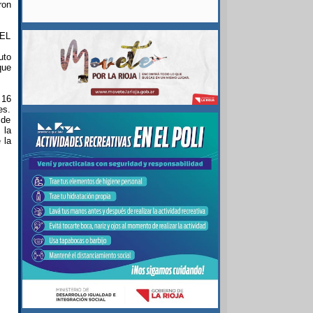
ron
EL
uto
que
 16
es.
 de
 la
 la