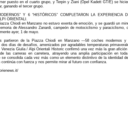
imer puesto en el cuarto grupo, y Terpin y Ziani (Opel Kadett GT/E) se hicie
ar, ganando el tercer grupo.
MODERNOS” Y 6 “HISTÓRICOS” COMPLETARON LA EXPERIENCIA D
LPI ORIENTALI.
 Piazza Chiodi en Manzano no estuvo exenta de emoción, y se guardó un min
memoria de Alessandro Zanardi, campeón de motociclismo y paraciclismo, 
namente ayer, 1 de mayo.
os partieron de la Piazza Chiodi en Manzano —58 coches modernos y
a dos días de desafíos, amenizados por agradables temperaturas primaveral
li Venezia Giulia / Alpi Orientali Historic confirmó una vez más la gran afición
 de las carreras en carretera, atrayendo una amplia participación en toda
o se consolida cada vez más como un elemento distintivo de la identidad de
n continúa con fuerza y nos permite mirar al futuro con confianza.
rienews.it/