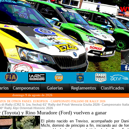
domingo 9 de agosto de 2026
TOS DE OTROS PAISES: EUROPEOS
-
CAMPEONATO ITALIANO DE RALLY 2026
i Rally (CRZ 5: 1ra. fecha) 61° Rally del Friuli Venezia Giulia 2026- Campeonato Itali
30° Rally Alpi Orientali Historic 2026
 (Toyota) y Rino Muradore (Ford) vuelven a ganar
El piloto nacido en Treviso, acompañado por Dani
Michi, dominó de principio a fin, iniciando así de fo