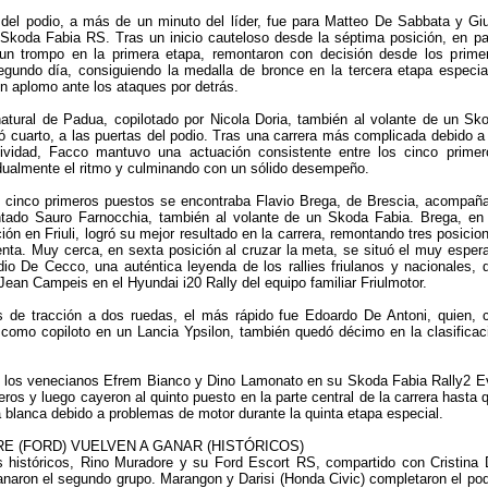
 del podio, a más de un minuto del líder, fue para Matteo De Sabbata y Giu
Skoda Fabia RS. Tras un inicio cauteloso desde la séptima posición, en pa
 un trompo en la primera etapa, remontaron con decisión desde los prime
gundo día, consiguiendo la medalla de bronce en la tercera etapa especia
n aplomo ante los ataques por detrás.
atural de Padua, copilotado por Nicola Doria, también al volante de un Sk
zó cuarto, a las puertas del podio. Tras una carrera más complicada debido a
tividad, Facco mantuvo una actuación consistente entre los cinco primer
ualmente el ritmo y culminando con un sólido desempeño.
 cinco primeros puestos se encontraba Flavio Brega, de Brescia, acompañ
ntado Sauro Farnocchia, también al volante de un Skoda Fabia. Brega, en
ción en Friuli, logró su mejor resultado en la carrera, remontando tres posicio
lenta. Muy cerca, en sexta posición al cruzar la meta, se situó el muy esper
udio De Cecco, una auténtica leyenda de los rallies friulanos y nacionales, 
Jean Campeis en el Hyundai i20 Rally del equipo familiar Friulmotor.
s de tracción a dos ruedas, el más rápido fue Edoardo De Antoni, quien, 
como copiloto en un Lancia Ypsilon, también quedó décimo en la clasificac
a los venecianos Efrem Bianco y Dino Lamonato en su Skoda Fabia Rally2 E
eros y luego cayeron al quinto puesto en la parte central de la carrera hasta 
a blanca debido a problemas de motor durante la quinta etapa especial.
E (FORD) VUELVEN A GANAR (HISTÓRICOS)
s históricos, Rino Muradore y su Ford Escort RS, compartido con Cristina 
anaron el segundo grupo. Marangon y Darisi (Honda Civic) completaron el pod