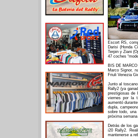
Escort RS, comp
Darisi (Honda Ci
Terpin y Ziani (O
47 coches “modern
BIS DE MARCO 
Marco Signor, n
Friuli Venezia Gi
Junto al toscano
Rally2 (ya ganad
prestigiosas de 
viernes por la 
aumentó durante 
dupla, campeona
sobre todo, una 
próxima semana c
Detrás de los g
i20 Rally2. Real
mantenerse a rebu