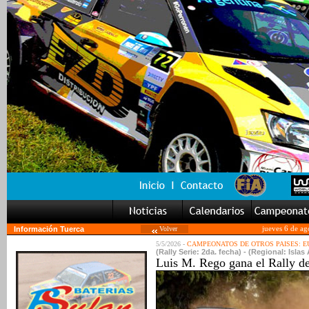
Información Tuerca
Volver
jueves 6 de ag
5/5/2026 -
CAMPEONATOS DE OTROS PAISES: 
(Rally Serie: 2da. fecha) - (Regional: Islas
Luis M. Rego gana el Rally d