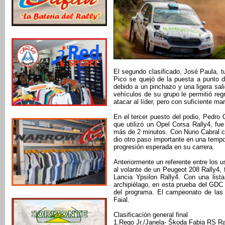
El segundo clasificado, José Paula, t
Pico se quejó de la puesta a punto 
debido a un pinchazo y una ligera sal
vehículos de su grupo le permitió re
atacar al líder, pero con suficiente ma
En el tercer puesto del podio, Pedro 
que utilizó un Opel Corsa Rally4, fue
más de 2 minutos. Con Nuno Cabral co
dio otro paso importante en una temp
progresión esperada en su carrera.
Anteriormente un referente entre los u
al volante de un Peugeot 208 Rally4, 
Lancia Ypsilon Rally4. Con una list
archipiélago, en esta prueba del GDC 
del programa. El campeonato de las 
Faial.
Clasificación general final
1.Rego Jr./Janela- Škoda Fabia RS Ra