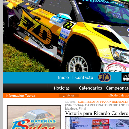
Información Tuerca
Volver
sábado 8 de ag
5/5/2026 -
CAMPEONATOS FIA CONTINENTALES
(2da. fecha)- CAMPEONATO MEXICANO DE R
Mexico). Final
Victoria para Ricardo Corde