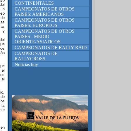
ayo
CONTINENTALES
del
CAMPEONATOS DE OTROS
 la
eso
PAISES: AMERICANOS
 de
CAMPEONATOS DE OTROS
Las
PAISES: EUROPEOS
las
t y
CAMPEONATOS DE OTROS
PAISES - MEDIO
del
ORIENTE/ASIATICOS
que
CAMPEONATOS DE RALLY RAID
pos
año
CAMPEONATOS DE
RALLYCROSS
Noticias hoy
que
 el
dos
 el
io,
 de
los
 la
nte
 en