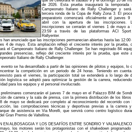
que se celebrará el sábado 9 y el domingo 10 de m
de 2026. Esta prueba inaugurará la temporada 
Campeonato Italiano de Rally Challenger y será
tercera ronda de la Copa de Rally Zona 3. El proc
preparatorio comenzará oficialmente el jueves 9
abril con la apertura de las inscripciones. 
inscripciones se cerrarán el viernes 1 de mayo a 
23:59 a través de las plataformas ACI Spor
Rallyenter.
s han anunciado que las inscripciones permanecian abiertas hasta las 12:00 
es 4 de mayo. Esta ampliación reflejó el creciente interés por la prueba, 
ará el Campeonato Italiano de Rally Challenger. Se han registrado 84 equi
grandes presencias, reflejo del creciente interés por la prueba, que este 
mpeonato Italiano de Rally Challenger.
 evento se ha desarrollado a partir de las opiniones de pilotos y equipos, lo 
ncentrar la competición en un periodo de 24 horas. Teniendo en cuenta
revisto para el viernes, la participación total se extenderá a lo largo de 
ión logística se adoptó para optimizar la gestión de la carrera, reduciendo
idad para los equipos y el personal involucrado.
 preliminares comenzarán el jueves 7 de mayo en el Palazzo BIM de Sondr
ión de carrera y la sala de prensa, con la primera distribución de los libros
s 8 de mayo se dedicará por completo al reconocimiento del recorrido con 
cción, las comprobaciones técnicas y deportivas previas a la carrera y
parque de asistencia en Via Morelli, que servirá como centro logístico dura
del Gran Premio de Valtellina.
 EN ALBOSAGGIA Y LOS DESAFÍOS ENTRE SONDRIO Y VALMALENCO
mayo, los motores serán los protagonistas con el shakedown programado