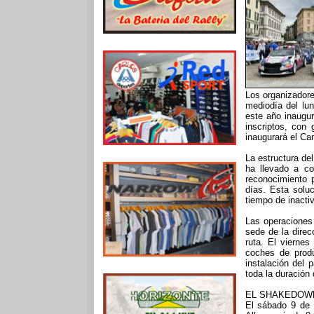
Los organizadore
mediodía del lun
este año inaugur
inscriptos, con 
inaugurará el Ca
La estructura del
ha llevado a co
reconocimiento p
días. Esta soluc
tiempo de inactiv
Las operaciones
sede de la direcc
ruta. El vierne
coches de produ
instalación del 
toda la duración 
EL SHAKEDOWN
El sábado 9 de 