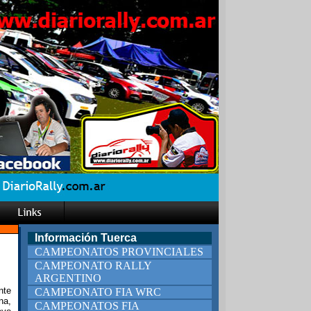
Información Tuerca
CAMPEONATOS PROVINCIALES
CAMPEONATO RALLY
ARGENTINO
nte
CAMPEONATO FIA WRC
na,
CAMPEONATOS FIA