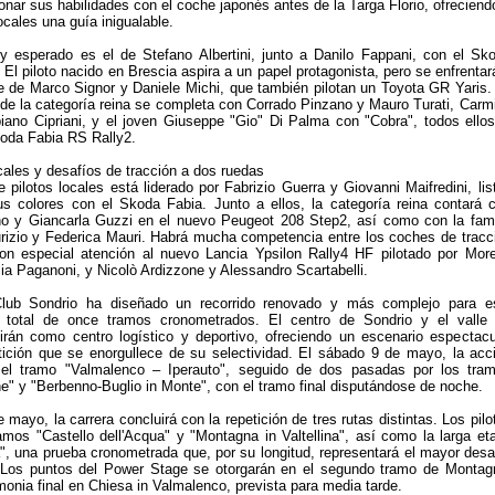
onar sus habilidades con el coche japonés antes de la Targa Florio, ofreciend
ocales una guía inigualable.
y esperado es el de Stefano Albertini, junto a Danilo Fappani, con el Sk
El piloto nacido en Brescia aspira a un papel protagonista, pero se enfrentar
bre de Marco Signor y Daniele Michi, que también pilotan un Toyota GR Yaris.
da de la categoría reina se completa con Corrado Pinzano y Mauro Turati, Carm
iano Cipriani, y el joven Giuseppe "Gio" Di Palma con "Cobra", todos ellos
oda Fabia RS Rally2.
cales y desafíos de tracción a dos ruedas
 pilotos locales está liderado por Fabrizio Guerra y Giovanni Maifredini, lis
us colores con el Skoda Fabia. Junto a ellos, la categoría reina contará 
o y Giancarla Guzzi en el nuevo Peugeot 208 Step2, así como con la fami
rizio y Federica Mauri. Habrá mucha competencia entre los coches de tracc
on especial atención al nuevo Lancia Ypsilon Rally4 HF pilotado por Mor
ia Paganoni, y Nicolò Ardizzone y Alessandro Scartabelli.
Club Sondrio ha diseñado un recorrido renovado y más complejo para e
 total de once tramos cronometrados. El centro de Sondrio y el valle
irán como centro logístico y deportivo, ofreciendo un escenario espectacu
ición que se enorgullece de su selectividad. El sábado 9 de mayo, la acc
el tramo "Valmalenco – Iperauto", seguido de dos pasadas por los tra
ne" y "Berbenno-Buglio in Monte", con el tramo final disputándose de noche.
mayo, la carrera concluirá con la repetición de tres rutas distintas. Los pilo
ramos "Castello dell'Acqua" y "Montagna in Valtellina", así como la larga et
", una prueba cronometrada que, por su longitud, representará el mayor desa
y. Los puntos del Power Stage se otorgarán en el segundo tramo de Montag
monia final en Chiesa in Valmalenco, prevista para media tarde.