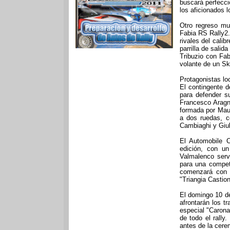
buscará perfecci
los aficionados l
Otro regreso mu
Fabia RS Rally2. 
rivales del cali
parrilla de sali
Tribuzio con Fab
volante de un Sk
Protagonistas lo
El contingente de
para defender s
Francesco Aragn
formada por Mau
a dos ruedas, c
Cambiaghi y Giul
El Automobile 
edición, con un
Valmalenco serv
para una compet
comenzará con 
"Triangia Castio
El domingo 10 de 
afrontarán los t
especial "Carona
de todo el rall
antes de la cere