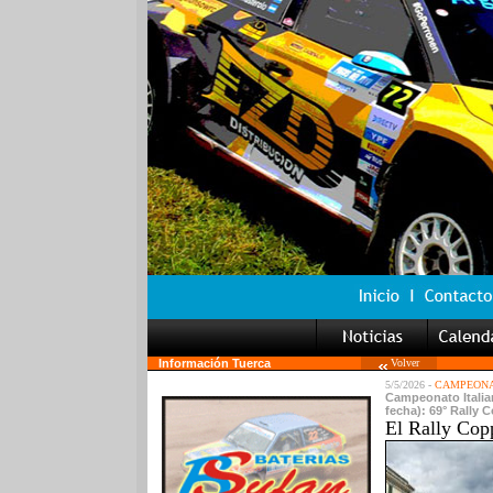
Información Tuerca
Volver
5/5/2026 -
CAMPEONA
Campeonato Italian
fecha): 69° Rally 
El Rally Copp