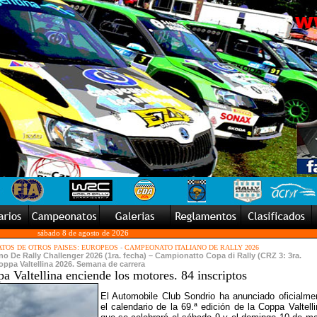
sábado 8 de agosto de 2026
TOS DE OTROS PAISES: EUROPEOS
-
CAMPEONATO ITALIANO DE RALLY 2026
o De Rally Challenger 2026 (1ra. fecha) – Campionatto Copa di Rally (CRZ 3: 3ra.
Coppa Valtellina 2026. Semana de carrera
a Valtellina enciende los motores. 84 inscriptos
El Automobile Club Sondrio ha anunciado oficialme
el calendario de la 69.ª edición de la Coppa Valtelli