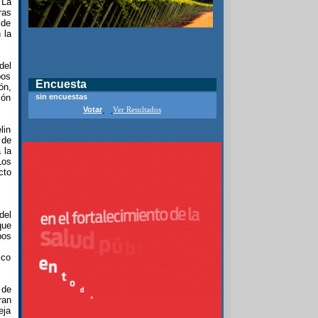
 La
ras
 de
 la
del
pos
Encuesta
ón,
ión
sin encuestas
Votar
Ver Resultados
lin
 de
 la
Los
cto
del
que
pos
ico
 de
ran
eja