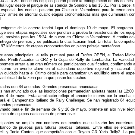
00 a 13:30, donde los equipos podrán probar la configuración de los coches.
ndrá lugar desde el parque de asistencia de Sondrio a las 15:31. Por la tarde, t
a especial, los coches pasarán por Chiesa in Valmalenco para la ceremonia
6:39, antes de afrontar cuatro etapas cronometradas más que culminarán con
l.
exigente de la carrera tendrá lugar el domingo 10 de mayo. El programa 
uye seis etapas especiales que pondrán a prueba la resistencia de los equi
nal, prevista para las 15:24, de nuevo en Chiesa in Valmalenco. A continuaci
ntrega de premios y se publicará la clasificación final. En total, la competic
 97 kilómetros de etapas cronometradas en pleno paisaje montañoso.
uebas principales, el rally puntuará para el Trofeo OPEN, el Trofeo Miche
Trofeo Pirelli Accademia CRZ y la Copa de Rally de Lombardía. La variedad
 promete atraer a un gran número de participantes cualificados, confirmando a
a como un evento clave en el calendario deportivo regional y nacional. 
n cuidado hasta el último detalle para garantizar un equilibrio entre el aspe
visibilidad de la zona por la que pasan los coches.
erradas con 84 anotados. Grandes presencias anunciadas
s han anunciado que las inscripciones permanecian abiertas hasta las 12:00 
es 4 de mayo. Esta ampliación reflejó el creciente interés por la prueba, 
ará el Campeonato Italiano de Rally Challenger. Se han registrado 84 equi
grandes presencias.
amado para el fin de semana del 9 y 10 de mayo, promete un alto nivel técn
encia de equipos nacionales de primer nivel.
ticipantes se amplía con nombres destacados que utilizarán las carreteras
 banco de pruebas para futuras pruebas italianas. Entre ellos se encuent
li y Tania Canton, que competirán con el Toyota GR Yaris Rally2. La par