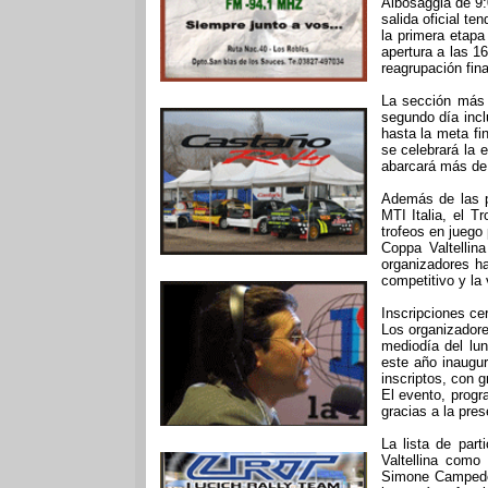
Albosaggia de 9:
salida oficial te
la primera etap
apertura a las 1
reagrupación fina
La sección más 
segundo día incl
hasta la meta fi
se celebrará la e
abarcará más de
Además de las pr
MTI Italia, el 
trofeos en juego
Coppa Valtellin
organizadores ha
competitivo y la 
Inscripciones c
Los organizadore
mediodía del lun
este año inaugur
inscriptos, con 
El evento, progr
gracias a la pres
La lista de par
Valtellina como
Simone Campedel