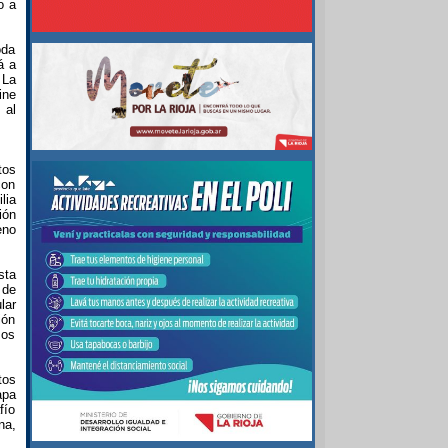
o a
oda
á a
 La
ine
 al
tos
con
lia
ión
eno
sta
 de
lar
ión
mos
tos
apa
fío
na,