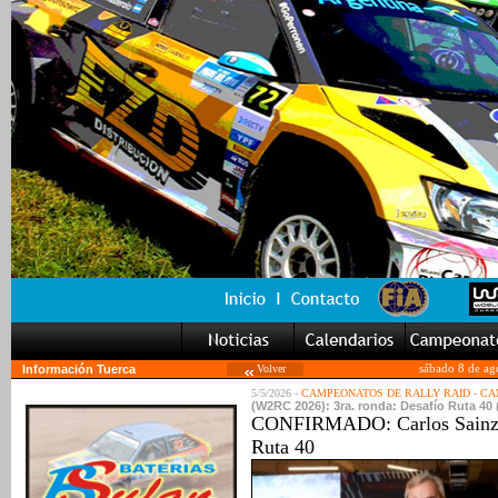
Información Tuerca
Volver
sábado 8 de ag
5/5/2026 -
CAMPEONATOS DE RALLY RAID
-
CA
(W2RC 2026): 3ra. ronda: Desafío Ruta 40 
CONFIRMADO: Carlos Sainz vu
Ruta 40